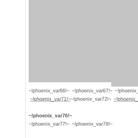
~!phoenix_var66!~ ~!phoenix_var67!~ ~!phoeni
~!phoenix_var71!~
~!phoenix_var72!~
~!phoenix_
~!phoenix_var76!~
~!phoenix_var77!~ ~!phoenix_var78!~