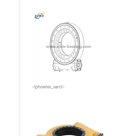
~!phoenix_var0!~