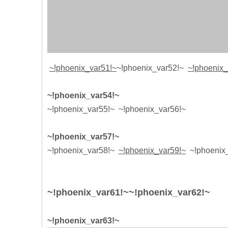
~!phoenix_var51!~
~!phoenix_var52!~
~!phoenix_
~!phoenix_var54!~
~!phoenix_var55!~ ~!phoenix_var56!~
~!phoenix_var57!~
~!phoenix_var58!~
~!phoenix_var59!~
~!phoenix_
~!phoenix_var61!~
~!phoenix_var62!~
~!phoenix_var63!~