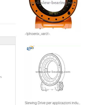
~!phoenix_var0!~
!~
Slewing Drive per applicazioni industriali e OEM | Spedizione veloce | Xzwd