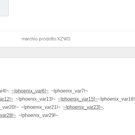
marchio prodotto:
XZWD
ar4!~
~!phoenix_var6!~
~!phoenix_var7!~
ar12!~
~!phoenix_var13!~
~!phoenix_var15!~
~!phoenix_var16
_var20!~
~!phoenix_var21!~
~!phoenix_var23!~
,
var28!~
~!phoenix_var29!~