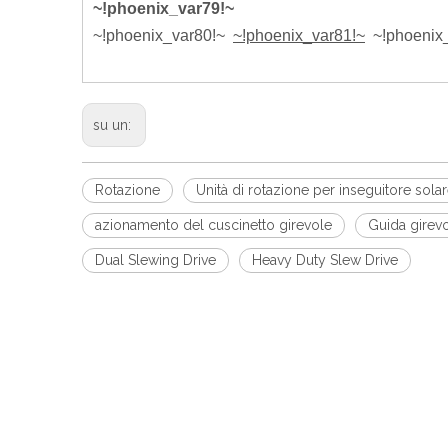
~!phoenix_var79!~
~!phoenix_var80!~
~!phoenix_var81!~
~!phoenix
su un:
Rotazione
Unità di rotazione per inseguitore sola
azionamento del cuscinetto girevole
Guida girevo
Dual Slewing Drive
Heavy Duty Slew Drive