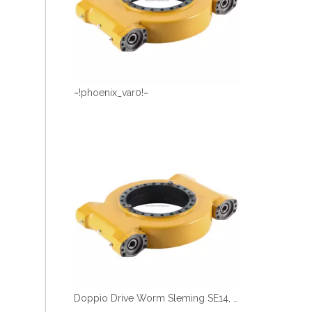
~!phoenix_var0!~
Doppio Drive Worm Sleming SE14, SE17 e SE21 per le braccia della macchina per camion per il sollevamento