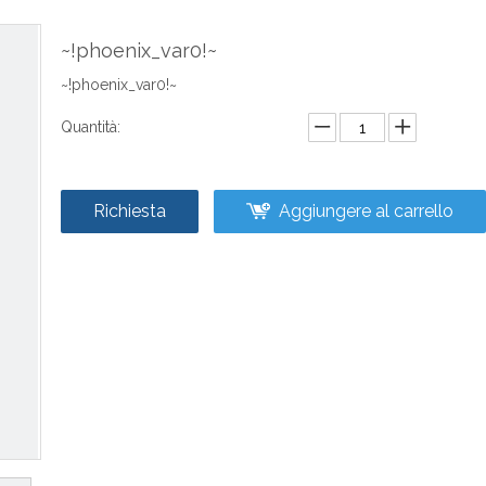
~!phoenix_var0!~
~!phoenix_var0!~
Quantità:
Richiesta
Aggiungere al carrello