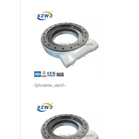
~!phoenix_var0!~