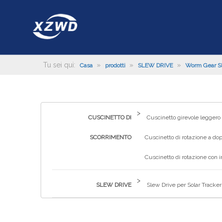
Tu sei qui:
»
»
»
Casa
prodotti
SLEW DRIVE
Worm Gear Sl
>
CUSCINETTO DI
Cuscinetto girevole leggero
SCORRIMENTO
Cuscinetto di rotazione a dop
Cuscinetto di rotazione con 
>
SLEW DRIVE
Slew Drive per Solar Tracker