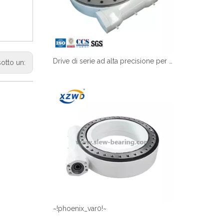
Drive di serie ad alta precisione per tracker solare con motore da 24 V CC Simile a Kinematics Slew Drive
sotto un:
~!phoenix_var0!~