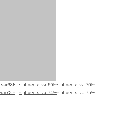
x_var68!~
~!phoenix_var69!~
~!phoenix_var70!~
var73!~
,
~!phoenix_var74!~
~!phoenix_var75!~