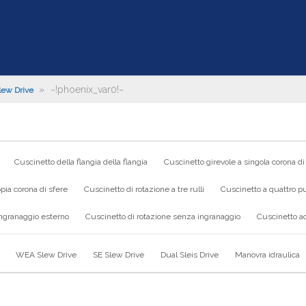
»
~!phoenix_var0!~
ew Drive
Cuscinetto della flangia della flangia
Cuscinetto girevole a singola corona di
pia corona di sfere
Cuscinetto di rotazione a tre rulli
Cuscinetto a quattro pu
ingranaggio esterno
Cuscinetto di rotazione senza ingranaggio
Cuscinetto ad
WEA Slew Drive
SE Slew Drive
Dual Sleis Drive
Manovra idraulica