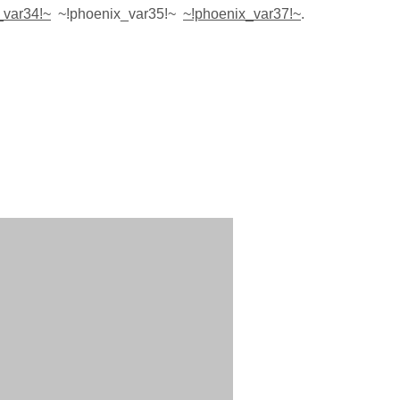
_var34!~
~!phoenix_var35!~
~!phoenix_var37!~
.