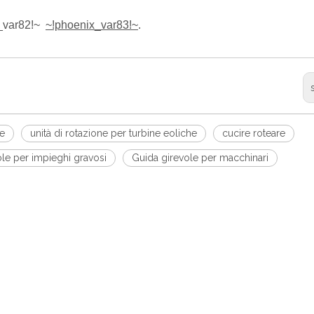
_var82!~
~!phoenix_var83!~
.
re
unità di rotazione per turbine eoliche
cucire roteare
le per impieghi gravosi
Guida girevole per macchinari