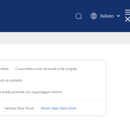
Italiano
Қазақша
românesc
Türk dili
Tiếng Việt
한국어
日本語
 sfere
Cuscinetto a rulli incrociati a fila singola
Deutsch
nti di contatto
Português
 anello girevole con ingranaggio interno
Español
Pусский
Vertical Slew Drive
Worm Gear Slew Drive
Français
العربية
English