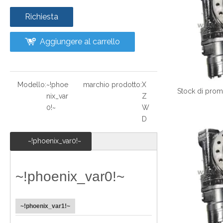
Richiesta
Aggiungere al carrello
Modello:
~!phoe
marchio prodotto:
X
nix_var
Z
0!~
W
D
~!phoenix_var0!~
~!phoenix_var0!~
~!phoenix_var1!~