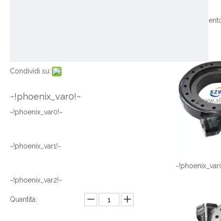
Condividi su:
~!phoenix_var0!~
~!phoenix_var0!~
~!phoenix_var1!~
~!phoenix_var
~!phoenix_var2!~
Quantità: