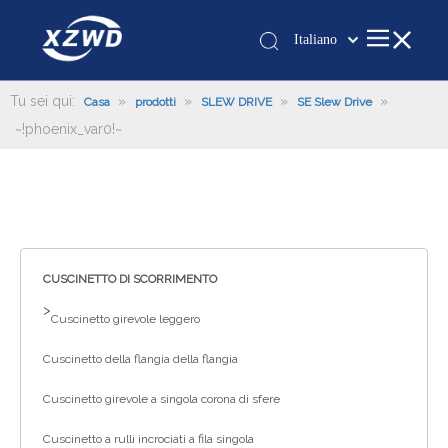
Italiano
Қазақша
românesc
Tu sei qui:
»
»
»
»
Casa
prodotti
SLEW DRIVE
SE Slew Drive
~!phoenix_var0!~
Türk dili
Tiếng Việt
한국어
日本語
Deutsch
Português
CUSCINETTO DI SCORRIMENTO
Español
>
Cuscinetto girevole leggero
Pусский
Cuscinetto della flangia della flangia
Français
العربية
Cuscinetto girevole a singola corona di sfere
English
Cuscinetto a rulli incrociati a fila singola