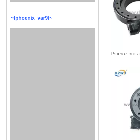
~!phoenix_var9!~