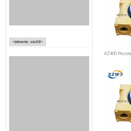
~!phoenix_var24!~