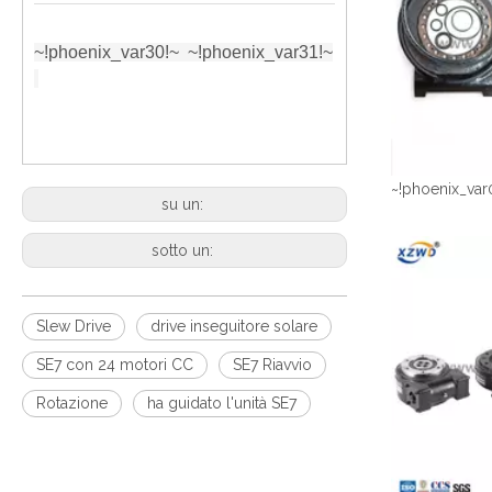
~!phoenix_var30!~
~!phoenix_var31!~
~!phoenix_var
su un:
sotto un:
Slew Drive
drive inseguitore solare
SE7 con 24 motori CC
SE7 Riavvio
Rotazione
ha guidato l'unità SE7