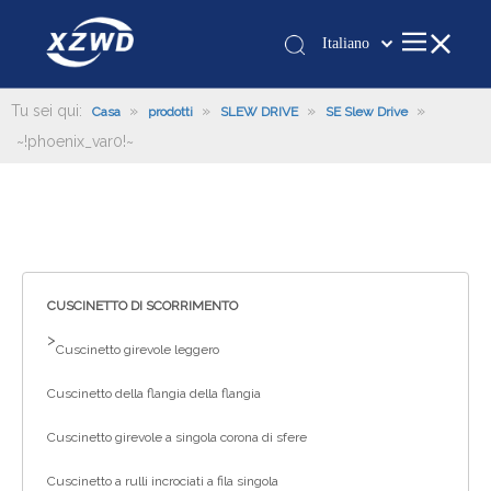
Italiano
Қазақша
românesc
Tu sei qui:
»
»
»
»
Casa
prodotti
SLEW DRIVE
SE Slew Drive
~!phoenix_var0!~
Türk dili
Tiếng Việt
한국어
日本語
Deutsch
Português
CUSCINETTO DI SCORRIMENTO
Español
>
Cuscinetto girevole leggero
Pусский
Cuscinetto della flangia della flangia
Français
العربية
Cuscinetto girevole a singola corona di sfere
English
Cuscinetto a rulli incrociati a fila singola