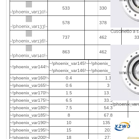
533
330
23
~!phoenix_var130!~
578
378
28
~!phoenix_var133!~
737
462
33
~!phoenix_var136!~
863
462
40
~!phoenix_var140!~
~!phoenix_var145!~
~!phoenix_var147!~
~!pho
~!phoenix_var144!~
~!phoenix_var146!~
~!phoenix_var148!~
~!pho
~!phoenix_var160!~
0.4
1.1
~!phoenix_var165!~
0.6
3
~!phoenix_var170!~
1.5
13.5
~!phoenix_var175!~
6.5
33.9
~!phoenix_var
~!phoenix_var180!~
7.5
54.3
~!phoenix_var185!~
8
67.8
~!phoenix_var190!~
10
135.6
~!phoenix_var195!~
15
203
~!phoenix_var200!~
18
271