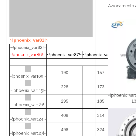
~!phoenix_var81!~
~!phoenix_var82!~
~!phoeni
~!phoenix_var86!~
~!phoenix_var87!~
~!phoenix_var88!~
~!phoeni
190
157
~!phoenix_var109!~
228
173
10
~!phoenix_var115!~
~!phoenix_var
295
185
13
~!phoenix_var121!~
408
314
17
~!phoenix_var124!~
498
324
2
~!phoenix_var127!~