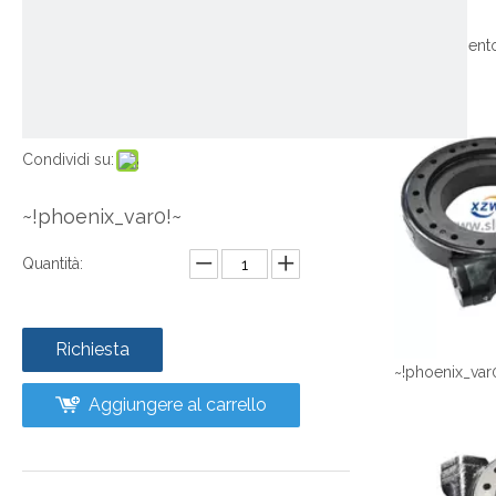
Condividi su:
~!phoenix_var0!~
Quantità:
Richiesta
~!phoenix_var
Aggiungere al carrello