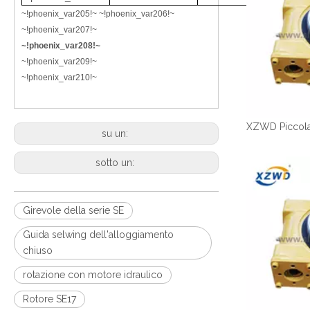
~!phoenix_var205!~ ~!phoenix_var206!~
~!phoenix_var207!~
~!phoenix_var208!~
~!phoenix_var209!~
~!phoenix_var210!~
su un:
sotto un:
Girevole della serie SE
Guida selwing dell'alloggiamento
chiuso
rotazione con motore idraulico
Rotore SE17