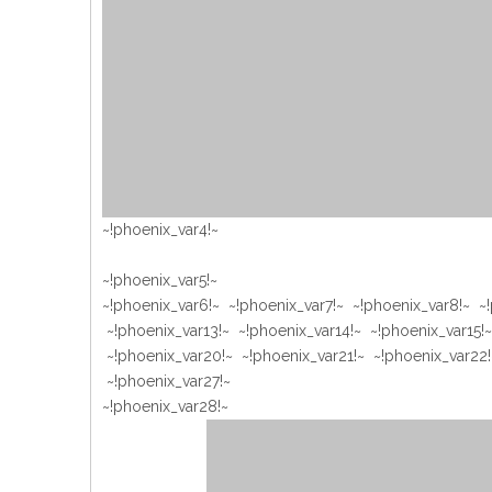
~!phoenix_var4!~
~!phoenix_var5!~
~!phoenix_var6!~ ~!phoenix_var7!~ ~!phoenix_var8!~ ~!
~!phoenix_var13!~ ~!phoenix_var14!~ ~!phoenix_var15!~
~!phoenix_var20!~ ~!phoenix_var21!~ ~!phoenix_var22!
~!phoenix_var27!~
~!phoenix_var28!~