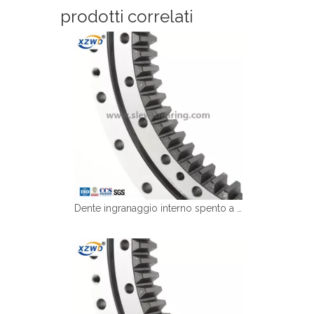
prodotti correlati
Dente ingranaggio interno spento a fila singola cuscinetto del giradischi da escavatore