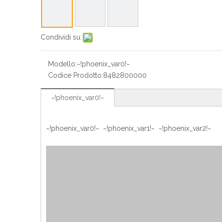
Condividi su:
Modello:
~!phoenix_var0!~
Codice Prodotto:
8482800000
~!phoenix_var0!~
~!phoenix_var0!~ ~!phoenix_var1!~ ~!phoenix_var2!~