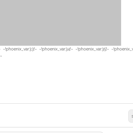
~ ~!phoenix_var33!~ ~!phoenix_var34!~ ~!phoenix_var35!~ ~!phoenix_
!~