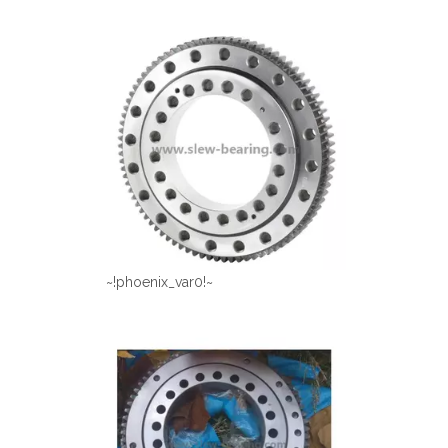
~!phoenix_var0!~