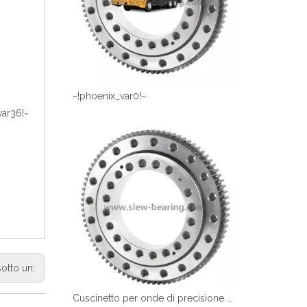
~!phoenix_var0!~
var36!~
sotto un:
Cuscinetto per onde di precisione per ingranaggi elicoidali per attrezzature mediche