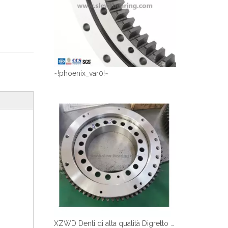
~!phoenix_var0!~
XZWD Denti di alta qualità Digretto anello Slewing Cuscinetto per gru per camion