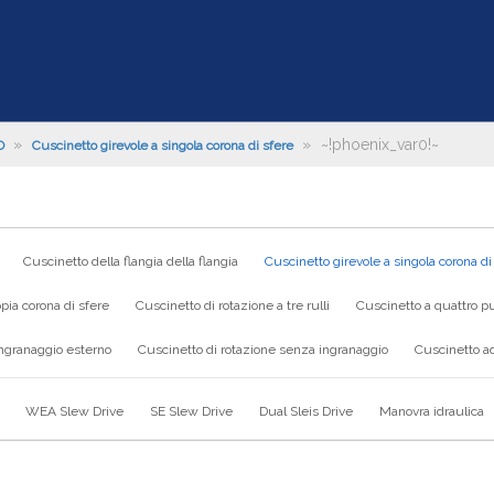
»
»
~!phoenix_var0!~
O
Cuscinetto girevole a singola corona di sfere
Cuscinetto della flangia della flangia
Cuscinetto girevole a singola corona di
pia corona di sfere
Cuscinetto di rotazione a tre rulli
Cuscinetto a quattro pu
ingranaggio esterno
Cuscinetto di rotazione senza ingranaggio
Cuscinetto ad
WEA Slew Drive
SE Slew Drive
Dual Sleis Drive
Manovra idraulica