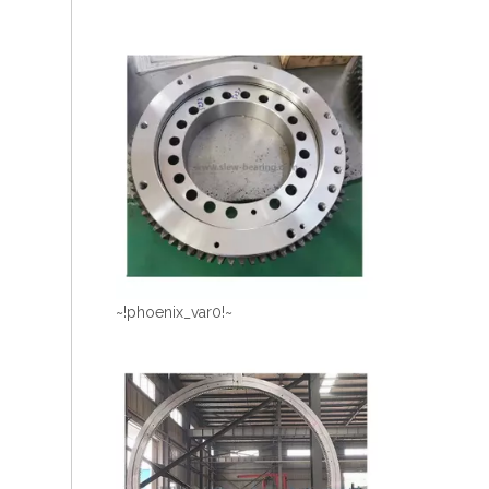
~!phoenix_var0!~