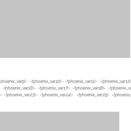
phoenix_var9!~ ~!phoenix_var10!~ ~!phoenix_var11!~ ~!phoenix_var12!
 ~!phoenix_var16!~ ~!phoenix_var17!~ ~!phoenix_var18!~ ~!phoenix_va
~ ~!phoenix_var23!~ ~!phoenix_var24!~ ~!phoenix_var25!~ ~!phoenix