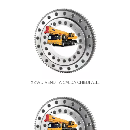
XZWD VENDITA CALDA CHIEDI ALL'ACCOLO DI ALTA QUALITÀ Cuscinetto per la gru