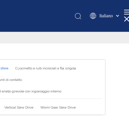
Italiano
Қазақша
românesc
Türk dili
Tiếng Việt
한국어
日本語
 sfere
Cuscinetto a rulli incrociati a fila singola
Deutsch
nti di contatto
Português
 anello girevole con ingranaggio interno
Español
Pусский
Vertical Slew Drive
Worm Gear Slew Drive
Français
العربية
English