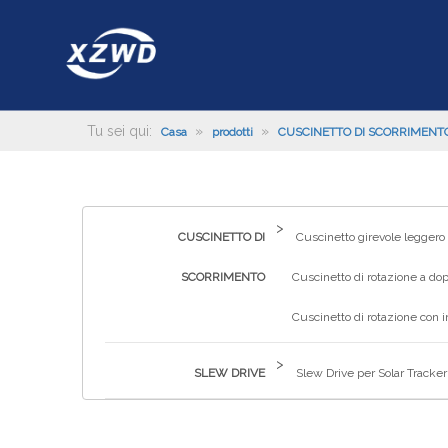
Tu sei qui:
»
»
Casa
prodotti
CUSCINETTO DI SCORRIMENT
>
CUSCINETTO DI
Cuscinetto girevole leggero
SCORRIMENTO
Cuscinetto di rotazione a dop
Cuscinetto di rotazione con 
>
SLEW DRIVE
Slew Drive per Solar Tracker