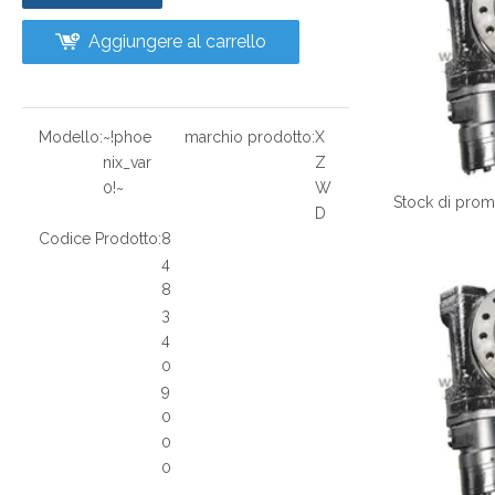
Aggiungere al carrello
Modello:
~!phoe
marchio prodotto:
X
nix_var
Z
0!~
W
D
Codice Prodotto:
8
4
8
3
4
0
9
0
0
0