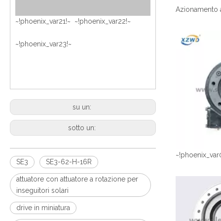
~!phoenix_var21!~ ~!phoenix_var22!~
~!phoenix_var23!~
su un:
sotto un:
~!phoenix_var
SE3
SE3-62-H-16R
attuatore con attuatore a rotazione per
inseguitori solari
drive in miniatura