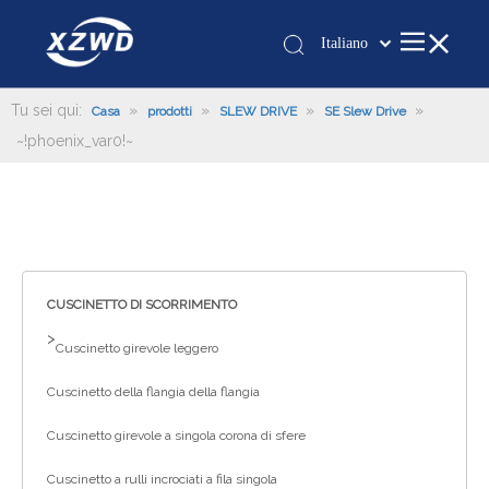
Italiano
Қазақша
românesc
Tu sei qui:
»
»
»
»
Casa
prodotti
SLEW DRIVE
SE Slew Drive
~!phoenix_var0!~
Türk dili
Tiếng Việt
한국어
日本語
Deutsch
Português
CUSCINETTO DI SCORRIMENTO
Español
>
Cuscinetto girevole leggero
Pусский
Cuscinetto della flangia della flangia
Français
العربية
Cuscinetto girevole a singola corona di sfere
English
Cuscinetto a rulli incrociati a fila singola