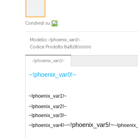
Condividi su:
Modello:
~!phoenix_var0!~
Codice Prodotto:
8482800000
~!phoenix_var0!~
~!phoenix_var0!~
~!phoenix_var1!~
~!phoenix_var2!~
~!phoenix_var3!~
~!phoenix_var5!~
~!phoenix_var4!~
~!phoenix_