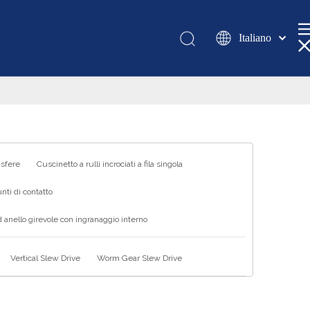
Italiano
Қазақша
românesc
Türk dili
Tiếng Việt
한국어
日本語
 sfere
Cuscinetto a rulli incrociati a fila singola
Deutsch
nti di contatto
Português
 anello girevole con ingranaggio interno
Español
Pусский
Vertical Slew Drive
Worm Gear Slew Drive
Français
العربية
English