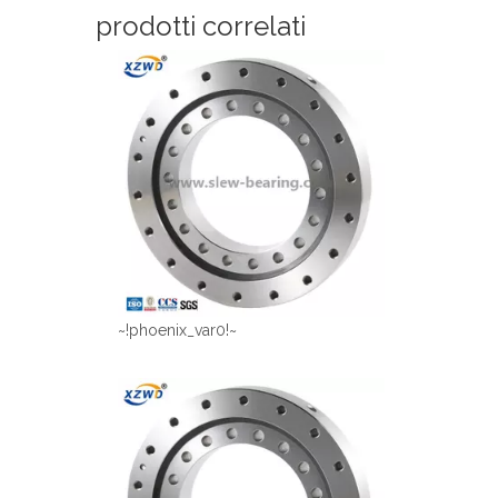
prodotti correlati
~!phoenix_var0!~