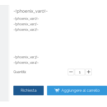
~!phoenix_var0!~
~!phoenix_var0!~
~!phoenix_var1!~
~!phoenix_var2!~
~!phoenix_var3!~
~!phoenix_var4!~
Quantità:
Richiesta
Aggiungere al carrello