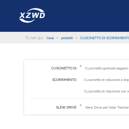
Tu sei qui:
»
»
Casa
prodotti
CUSCINETTO DI SCORRIMENT
>
CUSCINETTO DI
Cuscinetto girevole leggero
SCORRIMENTO
Cuscinetto di rotazione a dop
Cuscinetto di rotazione con 
>
SLEW DRIVE
Slew Drive per Solar Tracker