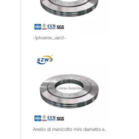
~!phoenix_var0!~
Anello di manicotto mini diametro ad alta precisione senza marcia per mini scavatore