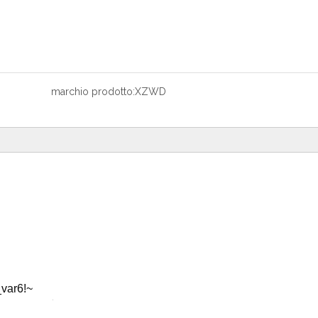
marchio prodotto:
XZWD
var6!~