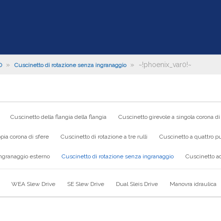
»
»
~!phoenix_var0!~
O
Cuscinetto di rotazione senza ingranaggio
Cuscinetto della flangia della flangia
Cuscinetto girevole a singola corona di
pia corona di sfere
Cuscinetto di rotazione a tre rulli
Cuscinetto a quattro pu
ingranaggio esterno
Cuscinetto di rotazione senza ingranaggio
Cuscinetto ad
WEA Slew Drive
SE Slew Drive
Dual Sleis Drive
Manovra idraulica