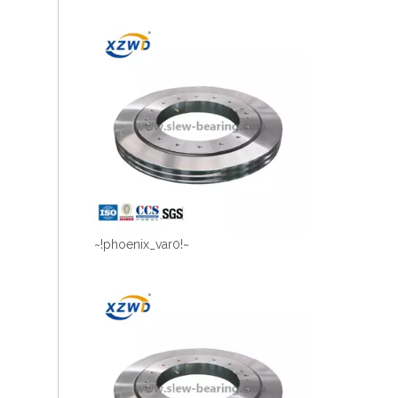
~!phoenix_var0!~