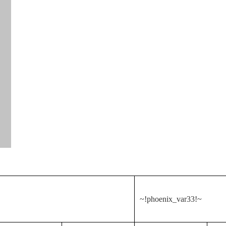
~!phoenix_var33!~