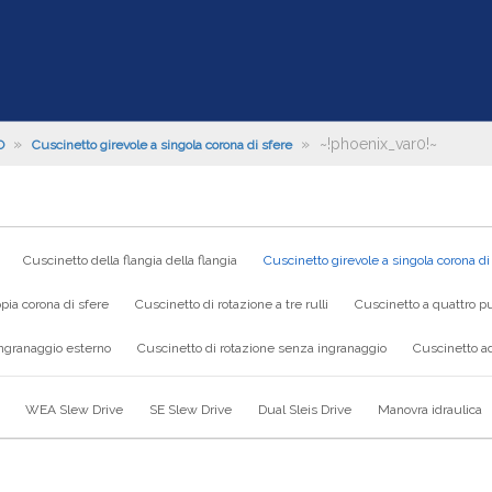
»
»
~!phoenix_var0!~
O
Cuscinetto girevole a singola corona di sfere
Cuscinetto della flangia della flangia
Cuscinetto girevole a singola corona di
pia corona di sfere
Cuscinetto di rotazione a tre rulli
Cuscinetto a quattro pu
ingranaggio esterno
Cuscinetto di rotazione senza ingranaggio
Cuscinetto ad
WEA Slew Drive
SE Slew Drive
Dual Sleis Drive
Manovra idraulica