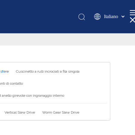
Italiano
Қазақша
românesc
Türk dili
Tiếng Việt
한국어
日本語
 sfere
Cuscinetto a rulli incrociati a fila singola
Deutsch
nti di contatto
Português
 anello girevole con ingranaggio interno
Español
Pусский
Vertical Slew Drive
Worm Gear Slew Drive
Français
العربية
English