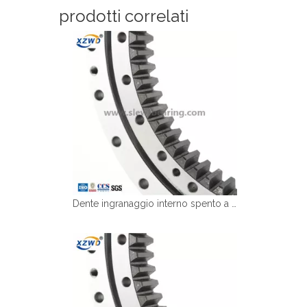
prodotti correlati
Dente ingranaggio interno spento a fila singola cuscinetto del giradischi da escavatore