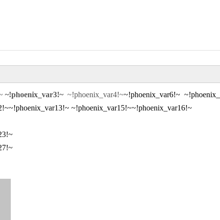
!~
~!phoenix_var3!~
~!phoenix_var4!~
~!phoenix_var6!~
~!phoenix_
2!~
~!phoenix_var13!~
~!phoenix_var15!~
~!phoenix_var16!~
23!~
27!~