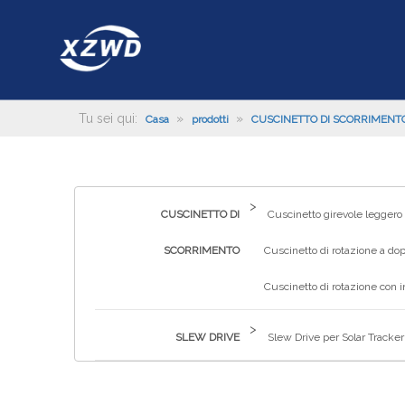
Tu sei qui:
»
»
Casa
prodotti
CUSCINETTO DI SCORRIMENT
>
CUSCINETTO DI
Cuscinetto girevole leggero
SCORRIMENTO
Cuscinetto di rotazione a dop
Cuscinetto di rotazione con 
>
SLEW DRIVE
Slew Drive per Solar Tracker