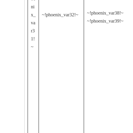
ni
~!phoenix_var38!~
x_
~!phoenix_var32!~
~!phoenix_var39!~
va
r3
1!
~