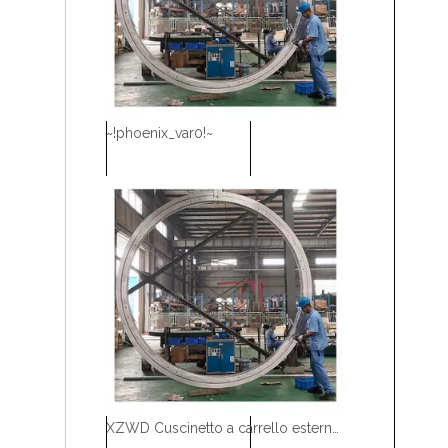
~!phoenix_var0!~
XZWD Cuscinetto a carrello esterno a sfera a fila singola 011.60.2800