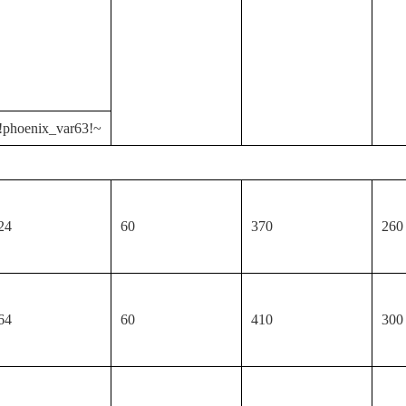
!phoenix_var63!~
24
60
370
260
64
60
410
300