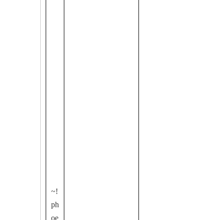
~!
ph
oe