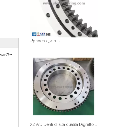
~!phoenix_var0!~
var7!~
XZWD Denti di alta qualità Digretto anello Slewing Cuscinetto per gru per camion