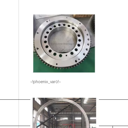
~!phoenix_var0!~