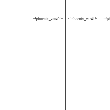
~!phoenix_var40!~
~!phoenix_var41!~
~!p