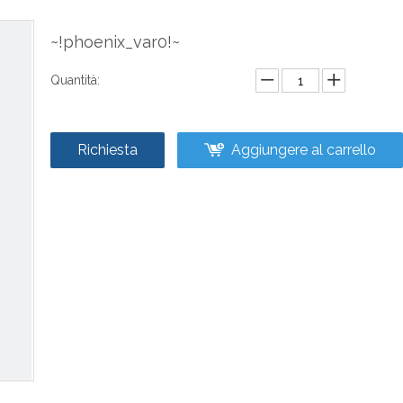
~!phoenix_var0!~
Quantità:
Richiesta
Aggiungere al carrello