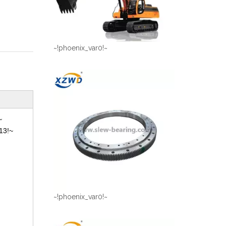
~!phoenix_var0!~
~
13!~
~!phoenix_var0!~