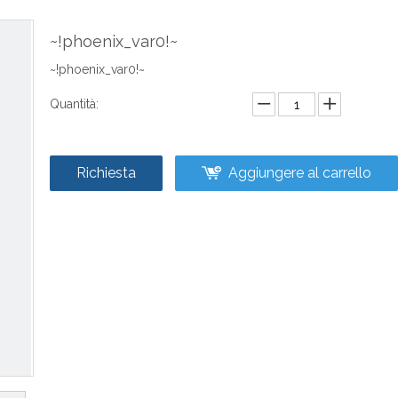
~!phoenix_var0!~
~!phoenix_var0!~
Quantità:
Richiesta
Aggiungere al carrello