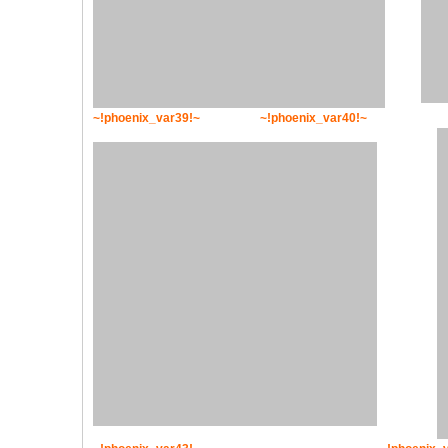
~!phoenix_var39!~
~!phoenix_var40!~