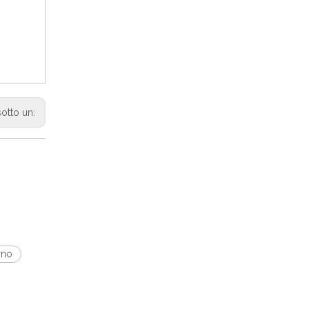
sotto un:
rno