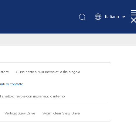
Italiano
Қазақша
românesc
Türk dili
Tiếng Việt
한국어
日本語
 sfere
Cuscinetto a rulli incrociati a fila singola
Deutsch
nti di contatto
Português
 anello girevole con ingranaggio interno
Español
Pусский
Vertical Slew Drive
Worm Gear Slew Drive
Français
العربية
English