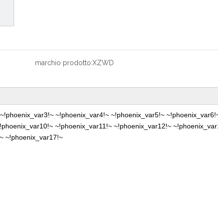
marchio prodotto:
XZWD
!phoenix_var3!~ ~!phoenix_var4!~ ~!phoenix_var5!~ ~!phoenix_var6!
!phoenix_var10!~
~!phoenix_var11!~ ~!phoenix_var12!~ ~!phoenix_var
~ ~!phoenix_var17!~