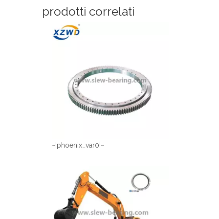
prodotti correlati
~!phoenix_var0!~