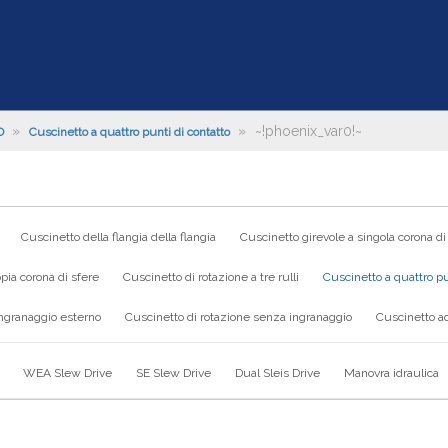
»
»
~!phoenix_var0!~
O
Cuscinetto a quattro punti di contatto
Cuscinetto della flangia della flangia
Cuscinetto girevole a singola corona di
pia corona di sfere
Cuscinetto di rotazione a tre rulli
Cuscinetto a quattro pu
ingranaggio esterno
Cuscinetto di rotazione senza ingranaggio
Cuscinetto ad
WEA Slew Drive
SE Slew Drive
Dual Sleis Drive
Manovra idraulica