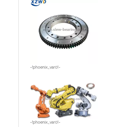
~!phoenix_var0!~
~!phoenix_var0!~