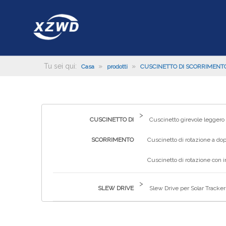
Tu sei qui:
»
»
Casa
prodotti
CUSCINETTO DI SCORRIMENT
>
CUSCINETTO DI
Cuscinetto girevole leggero
SCORRIMENTO
Cuscinetto di rotazione a dop
Cuscinetto di rotazione con 
>
SLEW DRIVE
Slew Drive per Solar Tracker