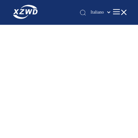
Italiano
Қазақша
românesc
Türk dili
Tiếng Việt
한국어
日本語
Deutsch
Português
Español
Pусский
Français
العربية
English